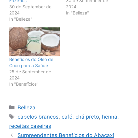
Fazê-los
30 de September de
30 de September de
2024
2024
In "Belleza"
In "Belleza"
Benefícios do Óleo de
Coco para a Saúde
25 de September de
2024
In "Benefícios"
Categories
Belleza
Tags
cabelos brancos
,
café
,
chá preto
,
henna
,
receitas caseiras
Surpreendentes Benefícios do Abacaxi