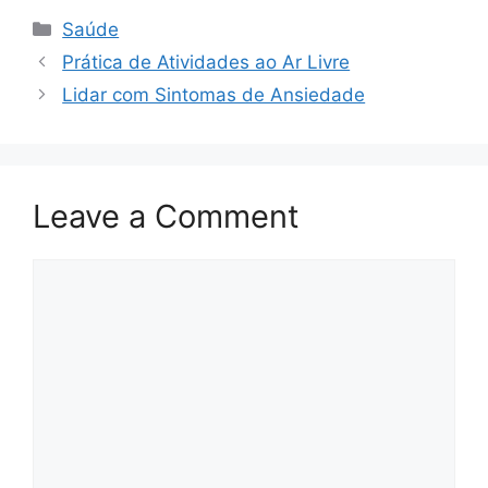
Categories
Saúde
Prática de Atividades ao Ar Livre
Lidar com Sintomas de Ansiedade
Leave a Comment
Comment