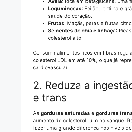
Aveia
: Rica em betaglucana, uma fi
Leguminosas
: Feijão, lentilha e 
saúde do coração.
Frutas
: Maçãs, peras e frutas cítri
Sementes de chia e linhaça
: Rica
colesterol alto.
Consumir alimentos ricos em fibras regul
colesterol LDL em até 10%, o que já rep
cardiovascular.
2. Reduza a ingestã
e trans
As
gorduras saturadas
e
gorduras tran
aumento do colesterol ruim no sangue. R
fazer uma grande diferença nos níveis de 