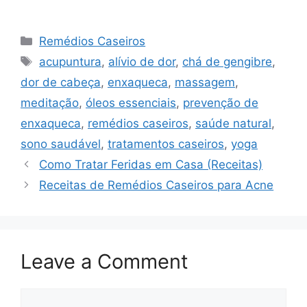
Categories
Remédios Caseiros
Tags
acupuntura
,
alívio de dor
,
chá de gengibre
,
dor de cabeça
,
enxaqueca
,
massagem
,
meditação
,
óleos essenciais
,
prevenção de
enxaqueca
,
remédios caseiros
,
saúde natural
,
sono saudável
,
tratamentos caseiros
,
yoga
Como Tratar Feridas em Casa (Receitas)
Receitas de Remédios Caseiros para Acne
Leave a Comment
Comment