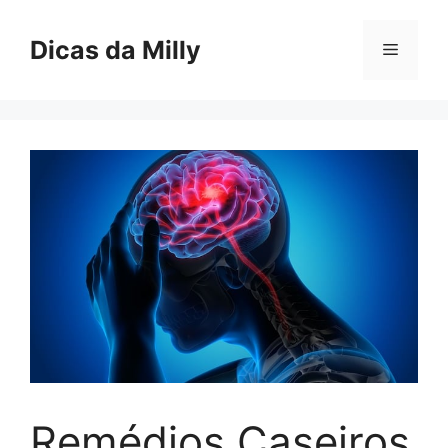
Skip
to
Dicas da Milly
Menu
content
Remédios Caseiros