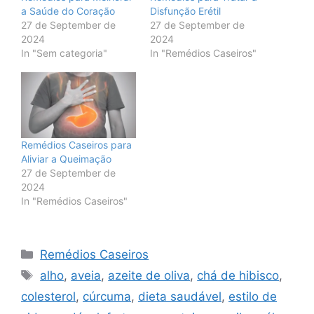
a Saúde do Coração
Disfunção Erétil
27 de September de
27 de September de
2024
2024
In "Sem categoria"
In "Remédios Caseiros"
Remédios Caseiros para
Aliviar a Queimação
27 de September de
2024
In "Remédios Caseiros"
Categories
Remédios Caseiros
Tags
alho
,
aveia
,
azeite de oliva
,
chá de hibisco
,
colesterol
,
cúrcuma
,
dieta saudável
,
estilo de