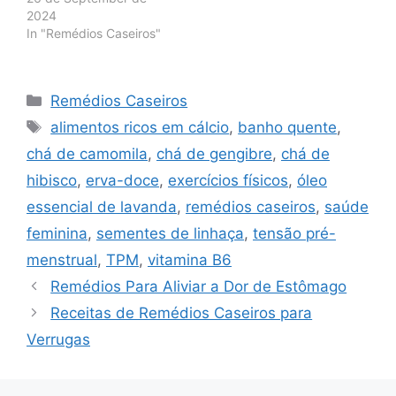
2024
In "Remédios Caseiros"
Categories
Remédios Caseiros
Tags
alimentos ricos em cálcio
,
banho quente
,
chá de camomila
,
chá de gengibre
,
chá de
hibisco
,
erva-doce
,
exercícios físicos
,
óleo
essencial de lavanda
,
remédios caseiros
,
saúde
feminina
,
sementes de linhaça
,
tensão pré-
menstrual
,
TPM
,
vitamina B6
Remédios Para Aliviar a Dor de Estômago
Receitas de Remédios Caseiros para
Verrugas