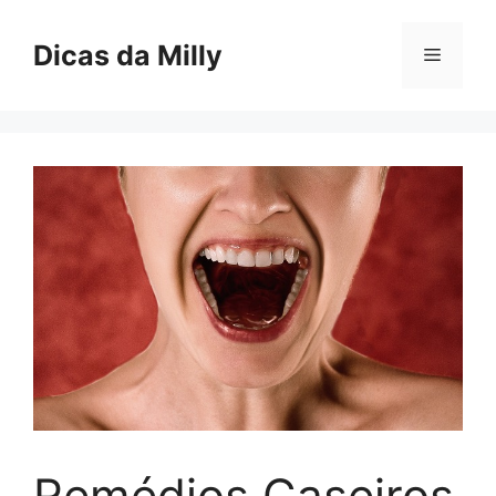
Skip
to
Dicas da Milly
Menu
content
Remédios Caseiros