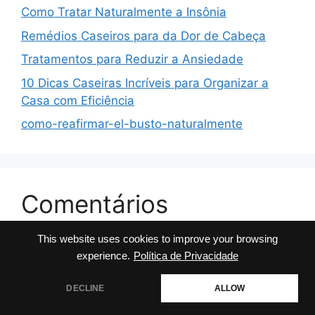
Como Tratar Naturalmente a Insônia
Remédios Caseiros para da Dor de Cabeça
Tratamentos para Reduzir a Ansiedade
10 Dicas Caseiras Incríveis para Organizar a
Casa com Eficiência
como-reafirmar-el-busto-naturalmente
Comentários
This website uses cookies to improve your browsing
No comments to show.
experience.
Política de Privacidade
DECLINE
ALLOW
© 2026 Dicas da Milly
• Built with
GeneratePress