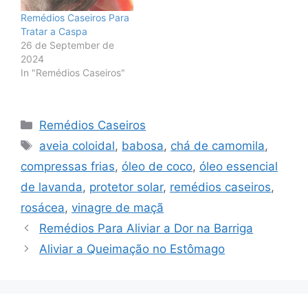
Remédios Caseiros Para
Tratar a Caspa
26 de September de
2024
In "Remédios Caseiros"
Categories
Remédios Caseiros
Tags
aveia coloidal
,
babosa
,
chá de camomila
,
compressas frias
,
óleo de coco
,
óleo essencial
de lavanda
,
protetor solar
,
remédios caseiros
,
rosácea
,
vinagre de maçã
Remédios Para Aliviar a Dor na Barriga
Aliviar a Queimação no Estômago