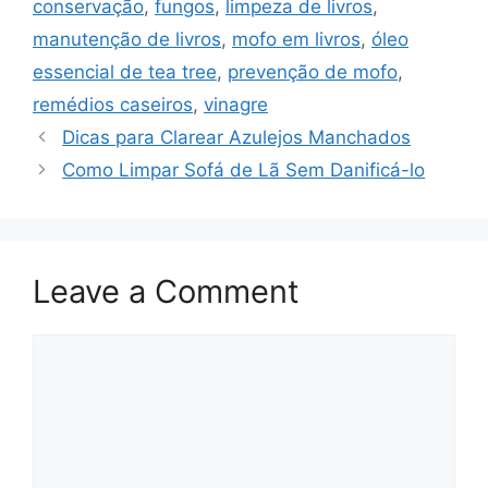
conservação
,
fungos
,
limpeza de livros
,
manutenção de livros
,
mofo em livros
,
óleo
essencial de tea tree
,
prevenção de mofo
,
remédios caseiros
,
vinagre
Dicas para Clarear Azulejos Manchados
Como Limpar Sofá de Lã Sem Danificá-lo
Leave a Comment
Comment