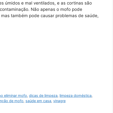
úmidos e mal ventilados, e as cortinas são
e contaminação. Não apenas o mofo pode
s, mas também pode causar problemas de saúde,
o eliminar mofo
,
dicas de limpeza
,
limpeza doméstica
,
nção de mofo
,
saúde em casa
,
vinagre