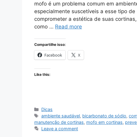
mofo é um problema comum em ambientes 
especialmente suscetíveis a esse tipo d
comprometer a estética de suas cortina
como …
Read more
Compartilhe isso:
Facebook
X
Like this:
Categories
Dicas
Tags
ambiente saudável
,
bicarbonato de sódio
,
com
manutenção de cortinas
,
mofo em cortinas
,
preve
Leave a comment