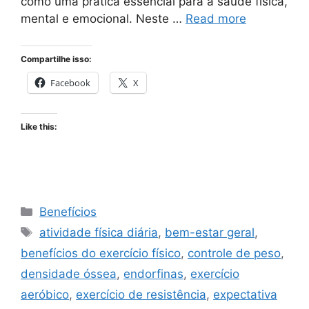
como uma prática essencial para a saúde física,
mental e emocional. Neste …
Read more
Compartilhe isso:
Facebook
X
Like this:
Categories
Benefícios
Tags
atividade física diária
,
bem-estar geral
,
benefícios do exercício físico
,
controle de peso
,
densidade óssea
,
endorfinas
,
exercício
aeróbico
,
exercício de resistência
,
expectativa