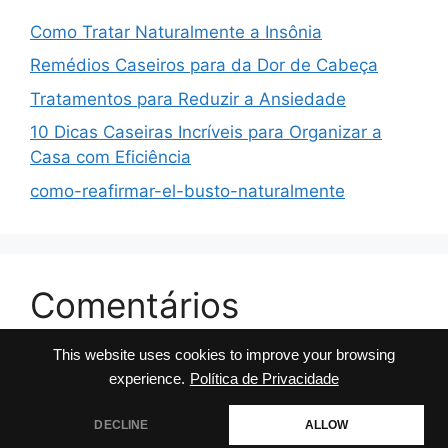
Como Tratar Naturalmente a Insônia
Remédios Caseiros para da Dor de Cabeça
Tratamentos para Reduzir a Ansiedade
10 Dicas Caseiras Incríveis para Organizar a
Casa com Eficiência
como-reafirmar-el-busto-naturalmente
Comentários
This website uses cookies to improve your browsing
No comments to show.
experience.
Política de Privacidade
DECLINE
ALLOW