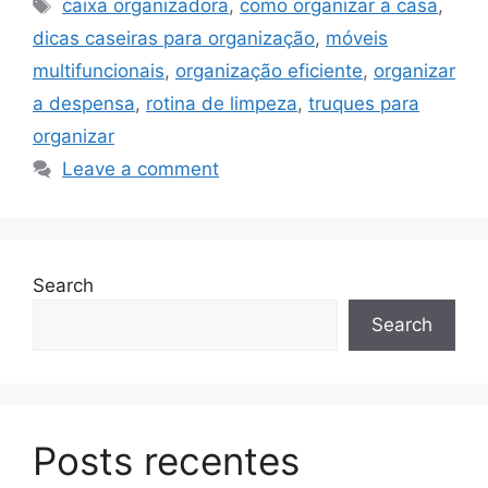
Tags
caixa organizadora
,
como organizar a casa
,
dicas caseiras para organização
,
móveis
multifuncionais
,
organização eficiente
,
organizar
a despensa
,
rotina de limpeza
,
truques para
organizar
Leave a comment
Search
Search
Posts recentes