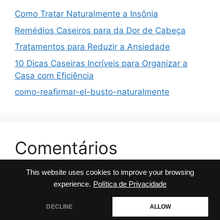
Como Tratar Naturalmente a Insônia
Remédios Caseiros para da Dor de Cabeça
Tratamentos para Reduzir a Ansiedade
10 Dicas Caseiras Incríveis para Organizar a
Casa com Eficiência
como-reafirmar-el-busto-naturalmente
Comentários
This website uses cookies to improve your browsing
No comments to show.
experience.
Política de Privacidade
DECLINE
ALLOW
© 2026 Dicas da Milly
• Built with
GeneratePress