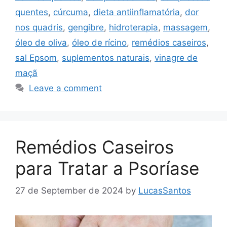
quentes
,
cúrcuma
,
dieta antiinflamatória
,
dor
nos quadris
,
gengibre
,
hidroterapia
,
massagem
,
óleo de oliva
,
óleo de rícino
,
remédios caseiros
,
sal Epsom
,
suplementos naturais
,
vinagre de
maçã
Leave a comment
Remédios Caseiros
para Tratar a Psoríase
27 de September de 2024
by
LucasSantos