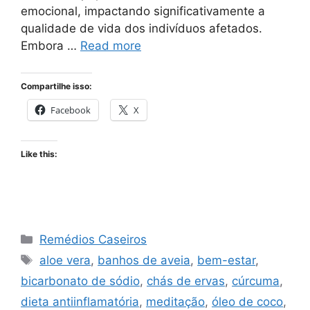
emocional, impactando significativamente a
qualidade de vida dos indivíduos afetados.
Embora …
Read more
Compartilhe isso:
Facebook
X
Like this:
Categories
Remédios Caseiros
Tags
aloe vera
,
banhos de aveia
,
bem-estar
,
bicarbonato de sódio
,
chás de ervas
,
cúrcuma
,
dieta antiinflamatória
,
meditação
,
óleo de coco
,