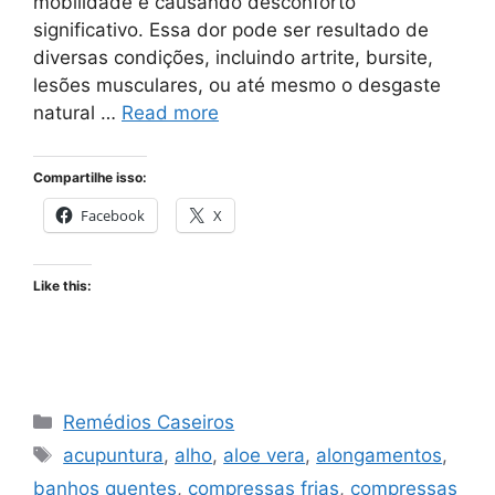
mobilidade e causando desconforto
significativo. Essa dor pode ser resultado de
diversas condições, incluindo artrite, bursite,
lesões musculares, ou até mesmo o desgaste
natural …
Read more
Compartilhe isso:
Facebook
X
Like this:
Categories
Remédios Caseiros
Tags
acupuntura
,
alho
,
aloe vera
,
alongamentos
,
banhos quentes
,
compressas frias
,
compressas