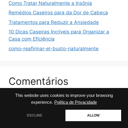
Como Tratar Naturalmente a Insônia
Remédios Caseiros para da Dor de Cabeça
Tratamentos para Reduzir a Ansiedade
10 Dicas Caseiras Incríveis para Organizar a
Casa com Eficiência
como-reafirmar-el-busto-naturalmente
Comentários
This website uses cookies to improve your browsing
No comments to show.
experience.
Política de Privacidade
DECLINE
ALLOW
© 2026 Dicas da Milly
• Built with
GeneratePress