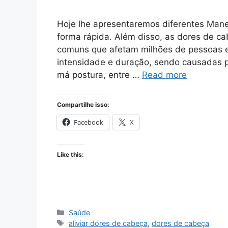
Hoje lhe apresentaremos diferentes Mane
forma rápida. Além disso, as dores de 
comuns que afetam milhões de pessoas 
intensidade e duração, sendo causadas po
má postura, entre …
Read more
Compartilhe isso:
Facebook
X
Like this:
Categories
Saúde
Tags
aliviar dores de cabeça
,
dores de cabeça