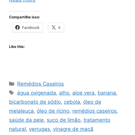
Compartilhe isso:
Facebook
X
Like this:
Categories
Remédios Caseiros
Tags
água oxigenada
,
alho
,
aloe vera
,
banana
,
bicarbonato de sódio
,
cebola
,
óleo de
melaleuca
,
óleo de rícino
,
remédios caseiros
,
saúde da pele
,
suco de limão
,
tratamento
natural
,
verrugas
,
vinagre de maçã