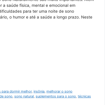
r a saúde física, mental e emocional em
dificuldades para ter uma noite de sono
rio, o humor e até a saúde a longo prazo. Neste
s para dormir melhor
,
insônia
,
melhorar o sono
 de sono
,
sono natural
,
suplementos para o sono
,
técnicas