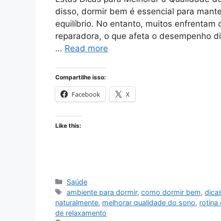
disso, dormir bem é essencial para mante
equilíbrio. No entanto, muitos enfrentam 
reparadora, o que afeta o desempenho diá
…
Read more
Compartilhe isso:
Facebook
X
Like this:
Categories
Saúde
Tags
ambiente para dormir
,
como dormir bem
,
dica
naturalmente
,
melhorar qualidade do sono
,
rotina
de relaxamento