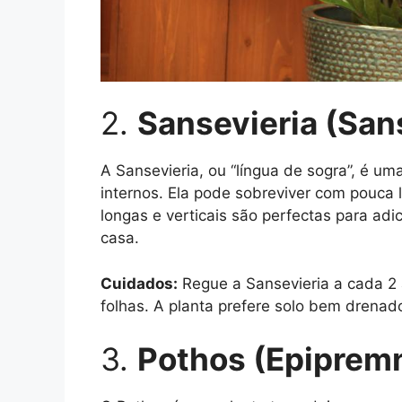
2.
Sansevieria (Sans
A Sansevieria, ou “língua de sogra”, é u
internos. Ela pode sobreviver com pouca 
longas e verticais são perfectas para ad
casa.
Cuidados:
Regue a Sansevieria a cada 2
folhas. A planta prefere solo bem drenad
3.
Pothos (Epipre