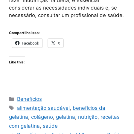
fazer mudanças na dieta, é essencial
considerar as necessidades individuais e, se
necessário, consultar um profissional de saúde.
Compartilhe isso:
Facebook
X
Like this:
Categories
Benefícios
Tags
alimentação saudável
,
benefícios da
gelatina
,
colágeno
,
gelatina
,
nutrição
,
receitas
com gelatina
,
saúde