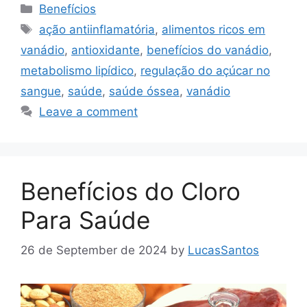
Categories
Benefícios
Tags
ação antiinflamatória
,
alimentos ricos em
vanádio
,
antioxidante
,
benefícios do vanádio
,
metabolismo lipídico
,
regulação do açúcar no
sangue
,
saúde
,
saúde óssea
,
vanádio
Leave a comment
Benefícios do Cloro
Para Saúde
26 de September de 2024
by
LucasSantos