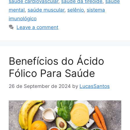
saúde cardiovascular
,
saúde da tireoide
,
saúde
mental
,
saúde muscular
,
selênio
,
sistema
imunológico
Leave a comment
Benefícios do Ácido
Fólico Para Saúde
26 de September de 2024
by
LucasSantos