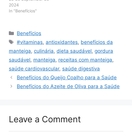
2024
In "Benefícios"
Categories
Benefícios
Tags
#vitaminas
,
antioxidantes
,
benefícios da
manteiga
,
culinária
,
dieta saudável
,
gordura
saudável
,
manteiga
,
receitas com manteiga
,
saúde cardiovascular
,
saúde digestiva
Benefícios do Queijo Coalho para a Saúde
Benefícios do Azeite de Oliva para a Saúde
Leave a Comment