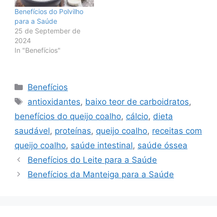
Benefícios do Polvilho
para a Saúde
25 de September de
2024
In "Benefícios"
Categories
Benefícios
Tags
antioxidantes
,
baixo teor de carboidratos
,
benefícios do queijo coalho
,
cálcio
,
dieta
saudável
,
proteínas
,
queijo coalho
,
receitas com
queijo coalho
,
saúde intestinal
,
saúde óssea
Benefícios do Leite para a Saúde
Benefícios da Manteiga para a Saúde