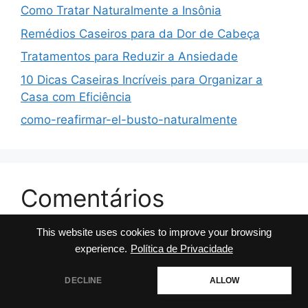
Como Tratar Naturalmente a Insônia
Remédios Caseiros para da Dor de Cabeça
Tratamentos para Reduzir a Ansiedade
10 Dicas Caseiras Incríveis para Organizar a
Casa com Eficiência
como-reafirmar-el-busto-naturalmente
Comentários
This website uses cookies to improve your browsing
No comments to show.
experience.
Política de Privacidade
DECLINE
ALLOW
© 2026 Dicas da Milly
• Built with
GeneratePress