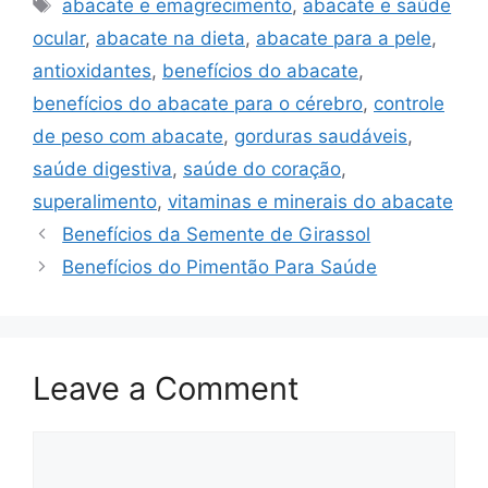
Tags
abacate e emagrecimento
,
abacate e saúde
ocular
,
abacate na dieta
,
abacate para a pele
,
antioxidantes
,
benefícios do abacate
,
benefícios do abacate para o cérebro
,
controle
de peso com abacate
,
gorduras saudáveis
,
saúde digestiva
,
saúde do coração
,
superalimento
,
vitaminas e minerais do abacate
Benefícios da Semente de Girassol
Benefícios do Pimentão Para Saúde
Leave a Comment
Comment