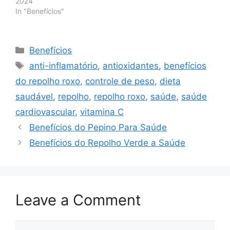
2024
In "Benefícios"
Categories
Benefícios
Tags
anti-inflamatório
,
antioxidantes
,
benefícios
do repolho roxo
,
controle de peso
,
dieta
saudável
,
repolho
,
repolho roxo
,
saúde
,
saúde
cardiovascular
,
vitamina C
Benefícios do Pepino Para Saúde
Benefícios do Repolho Verde a Saúde
Leave a Comment
Comment