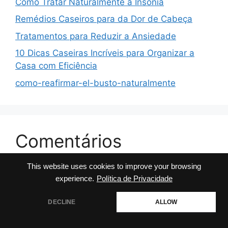
Como Tratar Naturalmente a Insônia
Remédios Caseiros para da Dor de Cabeça
Tratamentos para Reduzir a Ansiedade
10 Dicas Caseiras Incríveis para Organizar a
Casa com Eficiência
como-reafirmar-el-busto-naturalmente
Comentários
This website uses cookies to improve your browsing
No comments to show.
experience.
Política de Privacidade
DECLINE
ALLOW
© 2026 Dicas da Milly
• Built with
GeneratePress