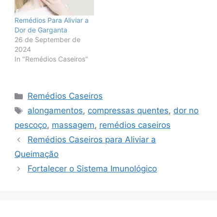
Remédios Para Aliviar a
Dor de Garganta
26 de September de
2024
In "Remédios Caseiros"
Categories
Remédios Caseiros
Tags
alongamentos
,
compressas quentes
,
dor no
pescoço
,
massagem
,
remédios caseiros
Remédios Caseiros para Aliviar a
Queimação
Fortalecer o Sistema Imunológico