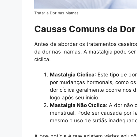
Tratar a Dor nas Mamas
Causas Comuns da Dor
Antes de abordar os tratamentos caseiro
da dor nas mamas. A mastalgia pode ser di
cíclica.
Mastalgia Cíclica
: Este tipo de do
por mudanças hormonais, como os n
dor cíclica geralmente ocorre nos
logo após seu início.
Mastalgia Não Cíclica
: A dor não 
menstrual. Pode ser causada por fa
mesmo o uso de sutiãs inadequado
A boa notícia é que existem várias soluçõ