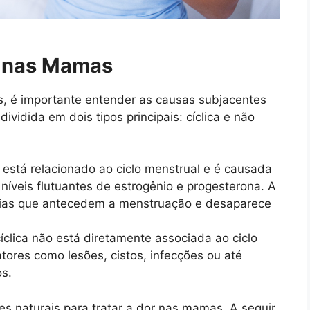
 nas Mamas
s, é importante entender as causas subjacentes
vidida em dois tipos principais: cíclica e não
r está relacionado ao ciclo menstrual e é causada
íveis flutuantes de estrogênio e progesterona. A
 dias que antecedem a menstruação e desaparece
cíclica não está diretamente associada ao ciclo
tores como lesões, cistos, infecções ou até
s.
es naturais para tratar a dor nas mamas. A seguir,