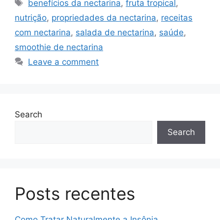
Tags
benefícios da nectarina
,
fruta tropical
,
nutrição
,
propriedades da nectarina
,
receitas
com nectarina
,
salada de nectarina
,
saúde
,
smoothie de nectarina
Leave a comment
Search
Search
Posts recentes
Como Tratar Naturalmente a Insônia