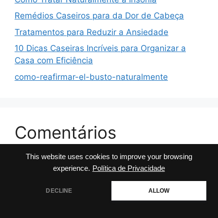
Remédios Caseiros para da Dor de Cabeça
Tratamentos para Reduzir a Ansiedade
10 Dicas Caseiras Incríveis para Organizar a
Casa com Eficiência
como-reafirmar-el-busto-naturalmente
Comentários
This website uses cookies to improve your browsing
No comments to show.
experience.
Política de Privacidade
DECLINE
ALLOW
© 2026 Dicas da Milly
• Built with
GeneratePress