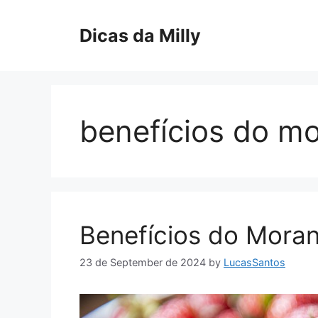
Skip
to
Dicas da Milly
content
benefícios do m
Benefícios do Mora
23 de September de 2024
by
LucasSantos