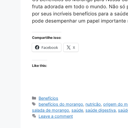
fruta adorada em todo o mundo. Não só 
por seus incríveis benefícios para a saúd
pode desempenhar um papel importante
Compartilhe isso:
Facebook
X
Like this:
Categories
Benefícios
Tags
benefícios do morango
,
nutrição
,
origem do m
salada de morango
,
saúde
,
saúde digestiva
,
saúd
Leave a comment