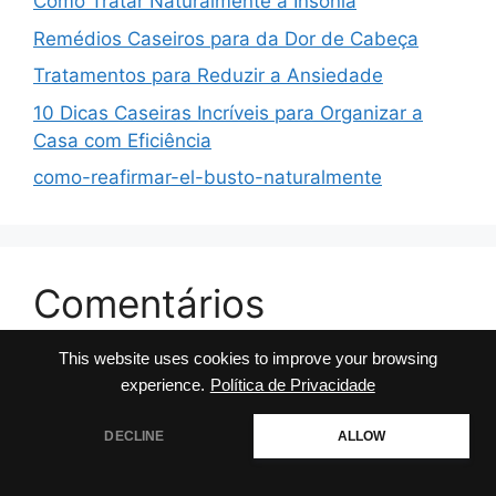
Como Tratar Naturalmente a Insônia
Remédios Caseiros para da Dor de Cabeça
Tratamentos para Reduzir a Ansiedade
10 Dicas Caseiras Incríveis para Organizar a
Casa com Eficiência
como-reafirmar-el-busto-naturalmente
Comentários
This website uses cookies to improve your browsing
No comments to show.
experience.
Política de Privacidade
DECLINE
ALLOW
© 2026 Dicas da Milly
• Built with
GeneratePress