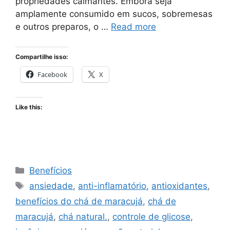
propriedades calmantes. Embora seja
amplamente consumido em sucos, sobremesas
e outros preparos, o …
Read more
Compartilhe isso:
Facebook
X
Like this:
Categories
Benefícios
Tags
ansiedade
,
anti-inflamatório
,
antioxidantes
,
benefícios do chá de maracujá
,
chá de
maracujá
,
chá natural.
,
controle de glicose
,