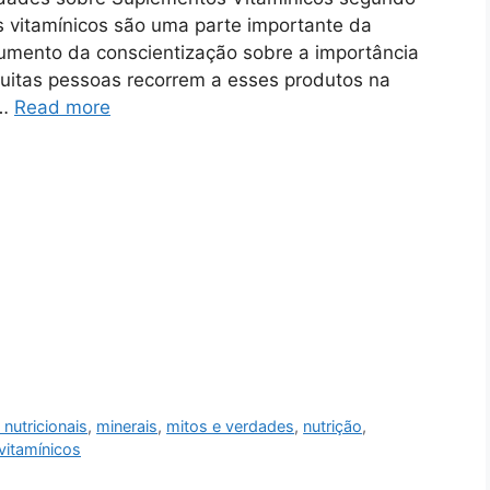
s vitamínicos são uma parte importante da
umento da conscientização sobre a importância
muitas pessoas recorrem a esses produtos na
 …
Read more
 nutricionais
,
minerais
,
mitos e verdades
,
nutrição
,
vitamínicos