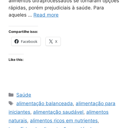
alimentos ultraprocessados se tornaram opções
rápidas, porém prejudiciais à saúde. Para
aqueles …
Read more
Compartilhe isso:
Facebook
X
Like this:
Categories
Saúde
Tags
alimentação balanceada
,
alimentação para
iniciantes
,
alimentação saudável
,
alimentos
naturais
,
alimentos ricos em nutrientes
,