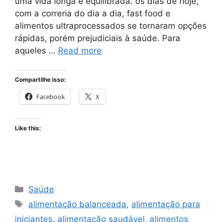
uma vida longa e equilibrada. os dias de hoje,
com a correria do dia a dia, fast food e
alimentos ultraprocessados se tornaram opções
rápidas, porém prejudiciais à saúde. Para
aqueles …
Read more
Compartilhe isso:
Facebook
X
Like this:
Categories
Saúde
Tags
alimentação balanceada
,
alimentação para
iniciantes
,
alimentação saudável
,
alimentos