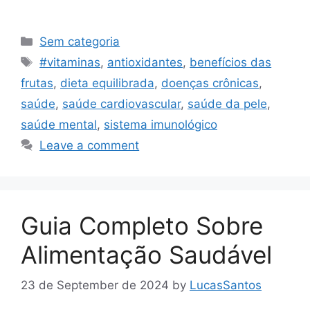
Categories
Sem categoria
Tags
#vitaminas
,
antioxidantes
,
benefícios das
frutas
,
dieta equilibrada
,
doenças crônicas
,
saúde
,
saúde cardiovascular
,
saúde da pele
,
saúde mental
,
sistema imunológico
Leave a comment
Guia Completo Sobre
Alimentação Saudável
23 de September de 2024
by
LucasSantos