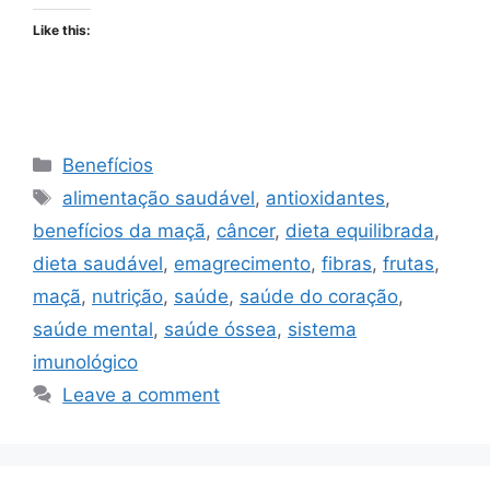
Like this:
Categories
Benefícios
Tags
alimentação saudável
,
antioxidantes
,
benefícios da maçã
,
câncer
,
dieta equilibrada
,
dieta saudável
,
emagrecimento
,
fibras
,
frutas
,
maçã
,
nutrição
,
saúde
,
saúde do coração
,
saúde mental
,
saúde óssea
,
sistema
imunológico
Leave a comment