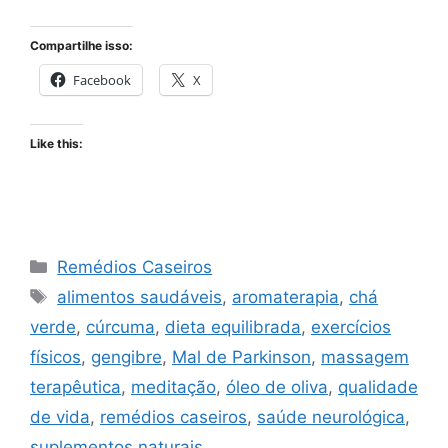
Compartilhe isso:
Facebook
X
Like this:
Categories
Remédios Caseiros
Tags
alimentos saudáveis
,
aromaterapia
,
chá
verde
,
cúrcuma
,
dieta equilibrada
,
exercícios
físicos
,
gengibre
,
Mal de Parkinson
,
massagem
terapêutica
,
meditação
,
óleo de oliva
,
qualidade
de vida
,
remédios caseiros
,
saúde neurológica
,
suplementos naturais