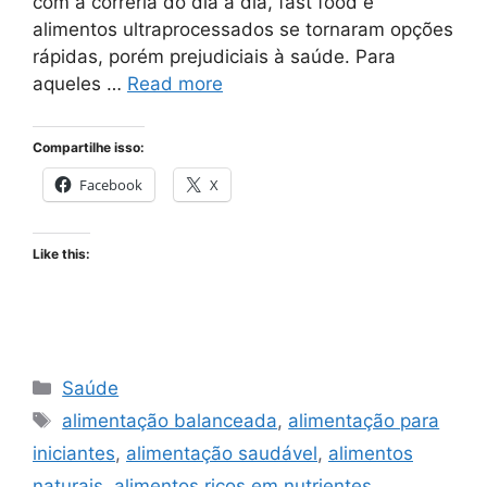
com a correria do dia a dia, fast food e
alimentos ultraprocessados se tornaram opções
rápidas, porém prejudiciais à saúde. Para
aqueles …
Read more
Compartilhe isso:
Facebook
X
Like this:
Categories
Saúde
Tags
alimentação balanceada
,
alimentação para
iniciantes
,
alimentação saudável
,
alimentos
naturais
,
alimentos ricos em nutrientes
,