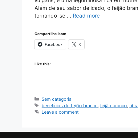
vulgaris, é uma leguminosa rica em nutrie
Além de seu sabor delicado, o feijão bra
tornando-se …
Read more
Compartilhe isso:
Facebook
X
Like this:
Categories
Sem categoria
Tags
benefícios do feijão branco
,
feijão branco
,
fibr
Leave a comment