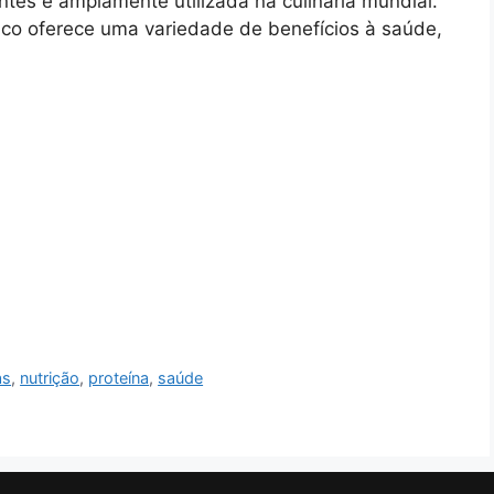
ntes e amplamente utilizada na culinária mundial.
nco oferece uma variedade de benefícios à saúde,
as
,
nutrição
,
proteína
,
saúde