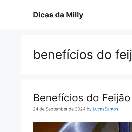
Skip
to
Dicas da Milly
content
benefícios do fe
Benefícios do Feijã
24 de September de 2024
by
LucasSantos