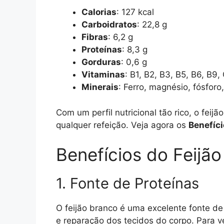
Calorias
: 127 kcal
Carboidratos
: 22,8 g
Fibras
: 6,2 g
Proteínas
: 8,3 g
Gorduras
: 0,6 g
Vitaminas
: B1, B2, B3, B5, B6, B9,
Minerais
: Ferro, magnésio, fósforo
Com um perfil nutricional tão rico, o fei
qualquer refeição. Veja agora os
Benefíci
Benefícios do Feijã
1. Fonte de Proteínas
O feijão branco é uma excelente fonte de
e reparação dos tecidos do corpo. Para v