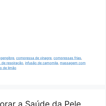
 gengibre
,
compressa de vinagre
,
compressas frias
,
s de respiração
,
infusão de camomila
,
massagem com
o de limão
orar a Saúde da Pele