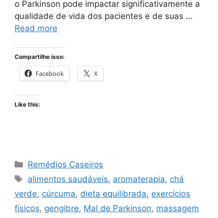
o Parkinson pode impactar significativamente a
qualidade de vida dos pacientes e de suas …
Read more
Compartilhe isso:
Facebook
X
Like this:
Categories
Remédios Caseiros
Tags
alimentos saudáveis
,
aromaterapia
,
chá
verde
,
cúrcuma
,
dieta equilibrada
,
exercícios
físicos
,
gengibre
,
Mal de Parkinson
,
massagem