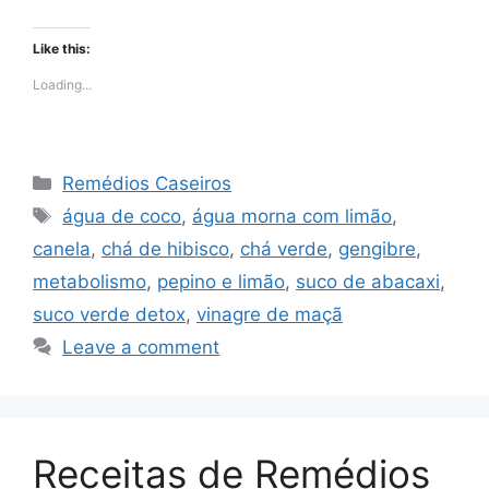
Like this:
Loading...
Categories
Remédios Caseiros
Tags
água de coco
,
água morna com limão
,
canela
,
chá de hibisco
,
chá verde
,
gengibre
,
metabolismo
,
pepino e limão
,
suco de abacaxi
,
suco verde detox
,
vinagre de maçã
Leave a comment
Receitas de Remédios