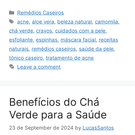
Categories
Remédios Caseiros
Tags
acne
,
aloe vera
,
beleza natural
,
camomila
,
chá verde
,
cravos
,
cuidados com a pele
,
esfoliante
,
espinhas
,
máscara facial
,
receitas
naturais
,
remédios caseiros
,
saúde da pele
,
tônico caseiro
,
tratamento de acne
Leave a comment
Benefícios do Chá
Verde para a Saúde
23 de September de 2024
by
LucasSantos