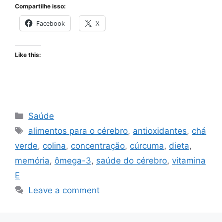
Compartilhe isso:
Facebook
X
Like this:
Categories
Saúde
Tags
alimentos para o cérebro
,
antioxidantes
,
chá
verde
,
colina
,
concentração
,
cúrcuma
,
dieta
,
memória
,
ômega-3
,
saúde do cérebro
,
vitamina
E
Leave a comment