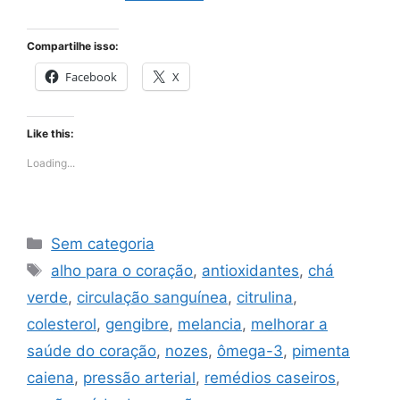
Compartilhe isso:
Facebook
X
Like this:
Loading...
Categories
Sem categoria
Tags
alho para o coração
,
antioxidantes
,
chá
verde
,
circulação sanguínea
,
citrulina
,
colesterol
,
gengibre
,
melancia
,
melhorar a
saúde do coração
,
nozes
,
ômega-3
,
pimenta
caiena
,
pressão arterial
,
remédios caseiros
,