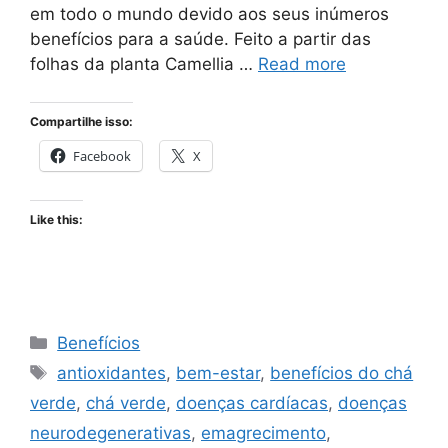
em todo o mundo devido aos seus inúmeros
benefícios para a saúde. Feito a partir das
folhas da planta Camellia …
Read more
Compartilhe isso:
Facebook
X
Like this:
Categories
Benefícios
Tags
antioxidantes
,
bem-estar
,
benefícios do chá
verde
,
chá verde
,
doenças cardíacas
,
doenças
neurodegenerativas
,
emagrecimento
,