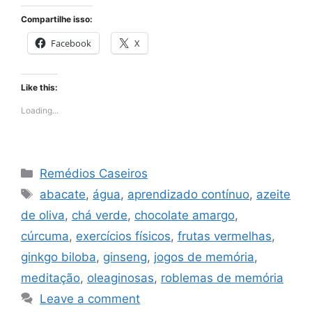
Compartilhe isso:
Facebook
X
Like this:
Loading...
Categories
Remédios Caseiros
Tags
abacate
,
água
,
aprendizado contínuo
,
azeite
de oliva
,
chá verde
,
chocolate amargo
,
cúrcuma
,
exercícios físicos
,
frutas vermelhas
,
ginkgo biloba
,
ginseng
,
jogos de memória
,
meditação
,
oleaginosas
,
roblemas de memória
Leave a comment