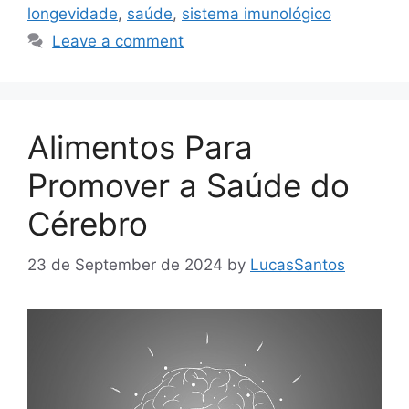
longevidade
,
saúde
,
sistema imunológico
Leave a comment
Alimentos Para
Promover a Saúde do
Cérebro
23 de September de 2024
by
LucasSantos