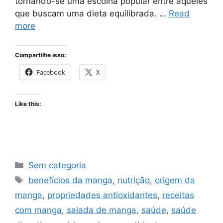
tornando-se uma escolha popular entre aqueles
que buscam uma dieta equilibrada. …
Read
more
Compartilhe isso:
Facebook
X
Like this:
Categories
Sem categoria
Tags
benefícios da manga
,
nutrição
,
origem da
manga
,
propriedades antioxidantes
,
receitas
com manga
,
salada de manga
,
saúde
,
saúde