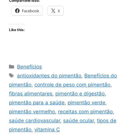
Compartilhe isso:
Facebook
X
Like this:
Categories
Benefícios
Tags
antioxidantes do pimentão
,
Benefícios do
pimentão
,
controle de peso com pimentão
,
fibras alimentares
,
pimentão e digestão
,
pimentão para a saúde
,
pimentão verde
,
pimentão vermelho
,
receitas com pimentão
,
saúde cardiovascular
,
saúde ocular
,
tipos de
pimentão
,
vitamina C