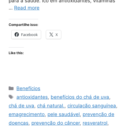
para a saúde. ico em antioxidantes, vitaminas
…
Read more
Compartilhe isso:
Facebook
X
Like this:
Categories
Benefícios
Tags
antioxidantes
,
benefícios do chá de uva
,
chá de uva
,
chá natural.
,
circulação sanguínea
,
emagrecimento
,
pele saudável
,
prevenção de
doenças
,
prevenção do câncer
,
resveratrol
,