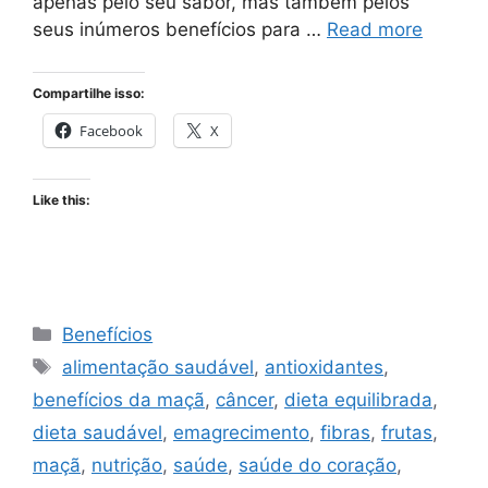
apenas pelo seu sabor, mas também pelos
seus inúmeros benefícios para …
Read more
Compartilhe isso:
Facebook
X
Like this:
Categories
Benefícios
Tags
alimentação saudável
,
antioxidantes
,
benefícios da maçã
,
câncer
,
dieta equilibrada
,
dieta saudável
,
emagrecimento
,
fibras
,
frutas
,
maçã
,
nutrição
,
saúde
,
saúde do coração
,