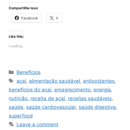
Compartilhe isso:
Facebook
X
Like this:
Loading...
Categories
Benefícios
Tags
açaí
,
alimentação saudável
,
antioxidantes
,
benefícios do açaí
,
emagrecimento
,
energia
,
nutrição
,
receita de açaí
,
receitas saudáveis
,
saúde
,
saúde cardiovascular
,
saúde digestiva
,
superfood
Leave a comment