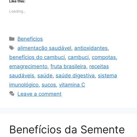
Like this:
Loading...
Categories
Benefícios
Tags
alimentação saudável
,
antioxidantes
,
benefícios do cambuci
,
cambuci
,
compotas
,
emagrecimento
,
fruta brasileira
,
receitas
saudáveis
,
saúde
,
saúde digestiva
,
sistema
imunológico
,
sucos
,
vitamina C
Leave a comment
Benefícios da Semente