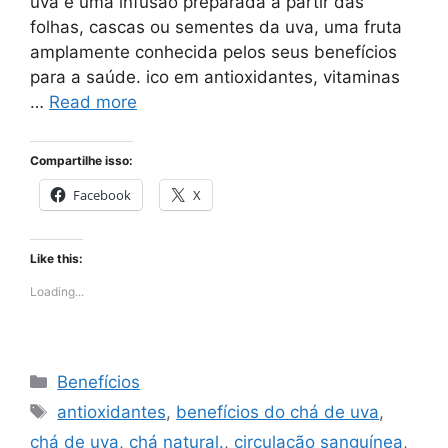
uva é uma infusão preparada a partir das
folhas, cascas ou sementes da uva, uma fruta
amplamente conhecida pelos seus benefícios
para a saúde. ico em antioxidantes, vitaminas
…
Read more
Compartilhe isso:
Facebook
X
Like this:
Loading...
Categories
Benefícios
Tags
antioxidantes
,
benefícios do chá de uva
,
chá de uva
,
chá natural.
,
circulação sanguínea
,