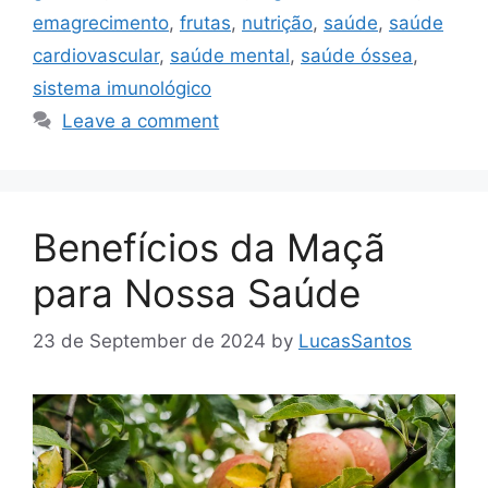
emagrecimento
,
frutas
,
nutrição
,
saúde
,
saúde
cardiovascular
,
saúde mental
,
saúde óssea
,
sistema imunológico
Leave a comment
Benefícios da Maçã
para Nossa Saúde
23 de September de 2024
by
LucasSantos