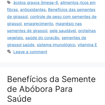
Tags
ácidos graxos ômega-6
,
alimentos ricos em
fibras
,
antioxidantes
,
Benefícios das sementes
de girassol
,
controle de peso com sementes de
girassol
,
emagrecimento
,
magnésio nas
sementes de girassol
,
pele saudável
,
proteínas
vegetais
,
saúde do coração
,
sementes de
girassol saúde
,
sistema imunológico
,
vitamina E
Leave a comment
Benefícios da Semente
de Abóbora Para
Saúde