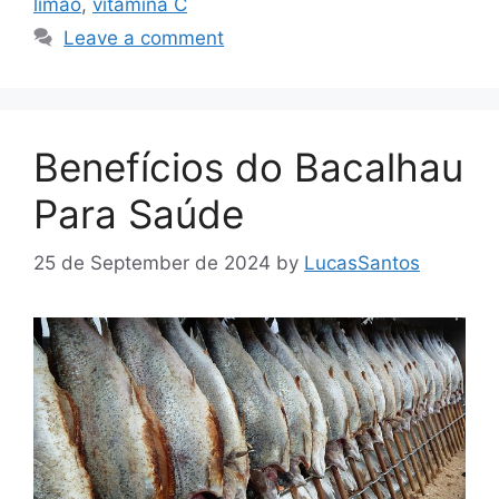
limão
,
vitamina C
Leave a comment
Benefícios do Bacalhau
Para Saúde
25 de September de 2024
by
LucasSantos