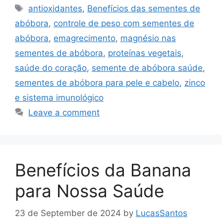
Tags
antioxidantes
,
Benefícios das sementes de
abóbora
,
controle de peso com sementes de
abóbora
,
emagrecimento
,
magnésio nas
sementes de abóbora
,
proteínas vegetais
,
saúde do coração
,
semente de abóbora saúde
,
sementes de abóbora para pele e cabelo
,
zinco
e sistema imunológico
Leave a comment
Benefícios da Banana
para Nossa Saúde
23 de September de 2024
by
LucasSantos