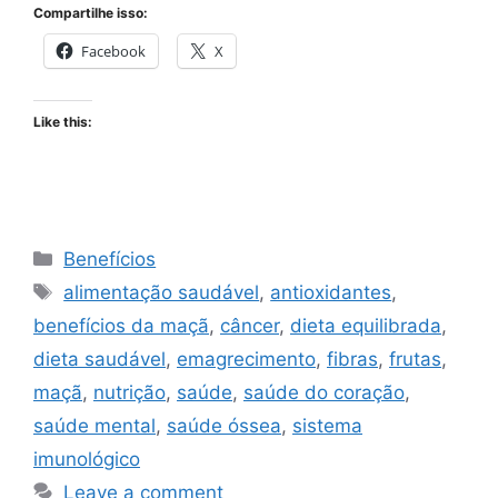
Compartilhe isso:
Facebook
X
Like this:
Categories
Benefícios
Tags
alimentação saudável
,
antioxidantes
,
benefícios da maçã
,
câncer
,
dieta equilibrada
,
dieta saudável
,
emagrecimento
,
fibras
,
frutas
,
maçã
,
nutrição
,
saúde
,
saúde do coração
,
saúde mental
,
saúde óssea
,
sistema
imunológico
Leave a comment