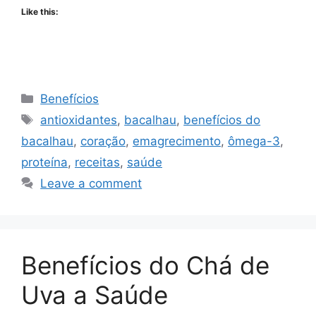
Like this:
Categories
Benefícios
Tags
antioxidantes
,
bacalhau
,
benefícios do
bacalhau
,
coração
,
emagrecimento
,
ômega-3
,
proteína
,
receitas
,
saúde
Leave a comment
Benefícios do Chá de
Uva a Saúde