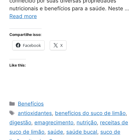
conhecido por suas diversas propriedades
nutricionais e benefícios para a saúde. Neste …
Read more
Compartilhe isso:
Facebook
X
Like this:
Categories
Benefícios
Tags
antioxidantes
,
benefícios do suco de limão
,
digestão
,
emagrecimento
,
nutrição
,
receitas de
suco de limão
,
saúde
,
saúde bucal
,
suco de