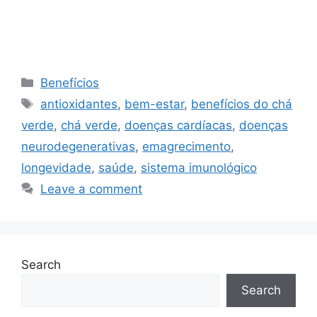
Categories
Benefícios
Tags
antioxidantes
,
bem-estar
,
benefícios do chá
verde
,
chá verde
,
doenças cardíacas
,
doenças
neurodegenerativas
,
emagrecimento
,
longevidade
,
saúde
,
sistema imunológico
Leave a comment
Search
Search